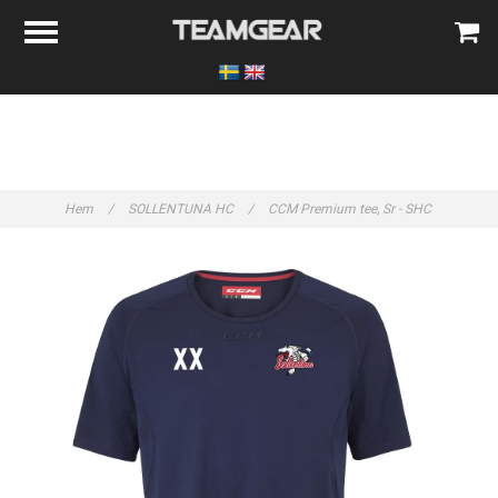
Hem
/
SOLLENTUNA HC
/
CCM Premium tee, Sr - SHC