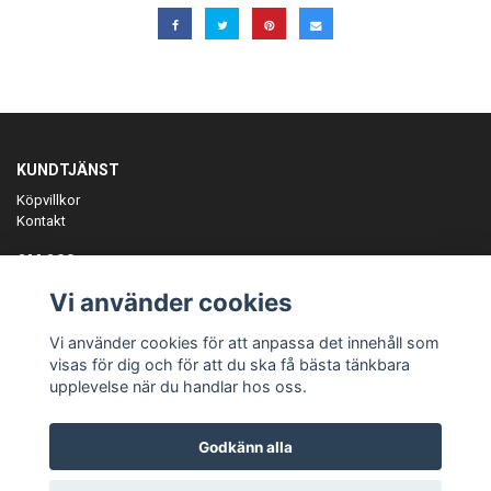
KUNDTJÄNST
Köpvillkor
Kontakt
OM OSS
Er föreningspartner på teamkläder och merchandise.
Vi använder cookies
ANMÄL DIG TILL VÅRT NYHETSBREV
Vi använder cookies för att anpassa det innehåll som
Prenumerera
visas för dig och för att du ska få bästa tänkbara
upplevelse när du handlar hos oss.
Godkänn alla