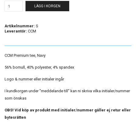
LÄGG I KORGEN
Artikelnummer:
S
Leverantör:
CCM
CCM Premium tee, Navy
56% bomull, 40% polyester, 4% spandex
Logo & nummer eller initialer ingår
I kundkorgen under "meddelande till" kan ni skriva vilka initialer/nummer
som önskas
OBS! Vid köp av produkt med initialer/nummer gäller ej retur eller
bytesrätten