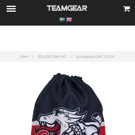
Hem
/
SOLLENTUNA HC
/
Gympapåse SHC 23/24