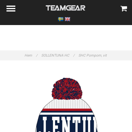
Hem
/
SOLLENTUNA HC
/
SHC Pompom, vit