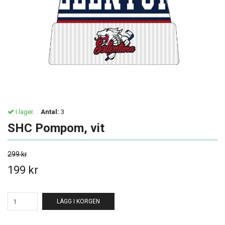
I lager.
Antal:
3
SHC Pompom, vit
299 kr
199 kr
LÄGG I KORGEN