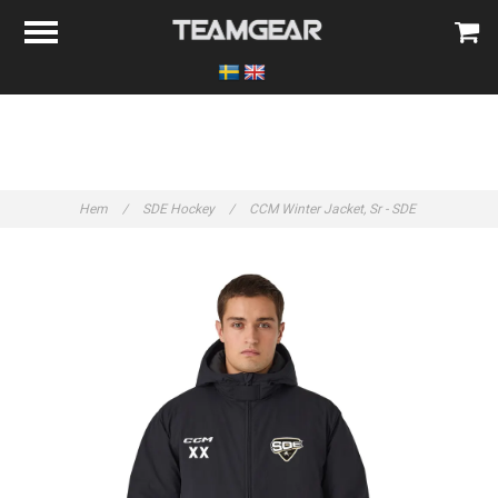
Hem
/
SDE Hockey
/
CCM Winter Jacket, Sr - SDE