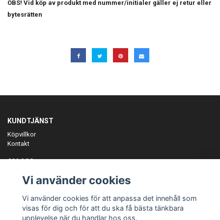
OBS! Vid köp av produkt med nummer/initialer gäller ej retur eller
bytesrätten
KUNDTJÄNST
Köpvillkor
Kontakt
OM OSS
Er föreningspartner på teamkläder och merchandise.
Vi använder cookies
ANMÄL DIG TILL VÅRT NYHETSBREV
Vi använder cookies för att anpassa det innehåll som
Prenumerera
visas för dig och för att du ska få bästa tänkbara
upplevelse när du handlar hos oss.