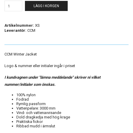
LÄGG I KORGEN
Artikelnummer:
XS
Leverantör:
CCM
CCM Winter Jacket
Logo & nummer eller initialer ingår i priset
I kundvagnen under "lämna meddelande" skriver ni vilket
nummer/initialer som önskas.
100% nylon
Fodrad
Rymlig passform
Vattenpelare: 3000 mm
Vind- och vattenavvisande
Dold dragkedja med hög krage
Praktiska fickor
Ribbad mudd i ärmslut