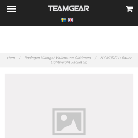
Hem
/
Roslagen Vikings/ Vallentuna Oldtimers
/
NY MODELL! Bauer
Lightweight Jacket Sr,