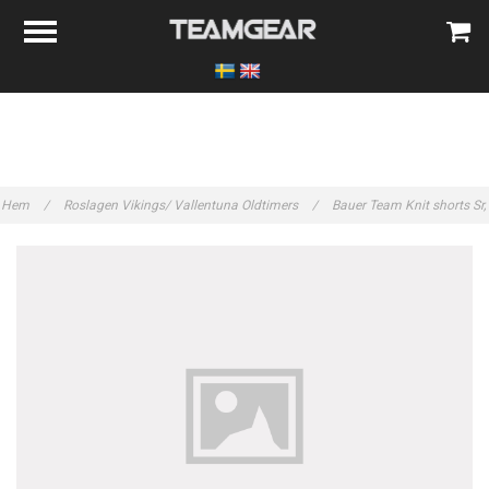
Hem
/
Roslagen Vikings/ Vallentuna Oldtimers
/
Bauer Team Knit shorts Sr,