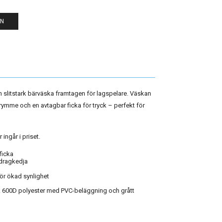
EN
 slitstark bärväska framtagen för lagspelare. Väskan
rymme och en avtagbar ficka för tryck – perfekt för
 ingår i priset.
ficka
dragkedja
för ökad synlighet
ark 600D polyester med PVC-beläggning och grått