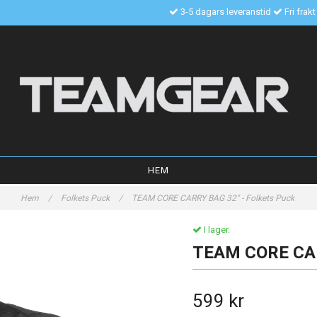
3-5 dagars leveranstid
Fri frak
HEM
Hem
/
Folkets Puck
/
TEAM CORE CARRY BAG 32" - Folkets Puck
I lager.
TEAM CORE CAR
599 kr