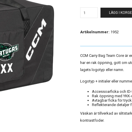
LÄGG I KORG
Artikelnummer:
1952
CCM Carry Bag Team Core är en
har en rak öppning, gott om ut
lagets logotyp eller namn.
Logotyp + initialer eller nummer
Accessoarficka och ID-
Rak öppning med YKK-
Avtagbar ficka för tryck
Reflekterande detaljer 
Väskan är tillverkad av slitst
kontrastfoder.