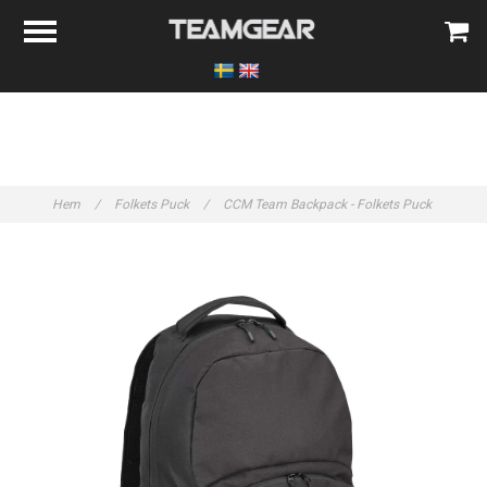
Hem
/
Folkets Puck
/
CCM Team Backpack - Folkets Puck