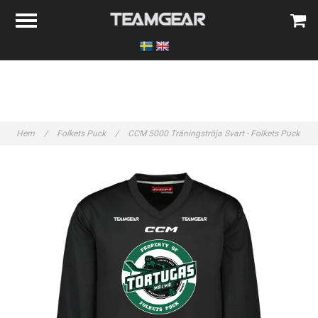
Hem
/
Folkets Puck
/
CCM 5000 Träningströja Svart - Folkets Puck