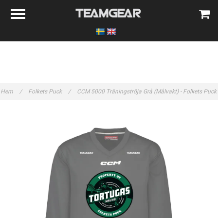
Hem
/
Folkets Puck
/
CCM 5000 Träningströja Grå (Målvakt) - Folkets Puck