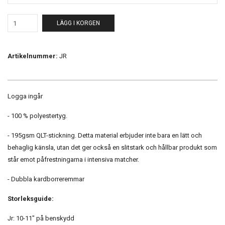
LÄGG I KORGEN
Artikelnummer:
JR
Logga ingår
- 100 % polyestertyg.
- 195gsm QLT-stickning. Detta material erbjuder inte bara en lätt och
behaglig känsla, utan det ger också en slitstark och hållbar produkt som
står emot påfrestningarna i intensiva matcher.
- Dubbla kardborreremmar
Storleksguide:
Jr: 10-11" på benskydd