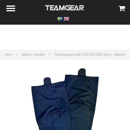
Hem
/
Mälarö Hockey
/
Träningsdamask CCM SX7000 Navy - Mälarö