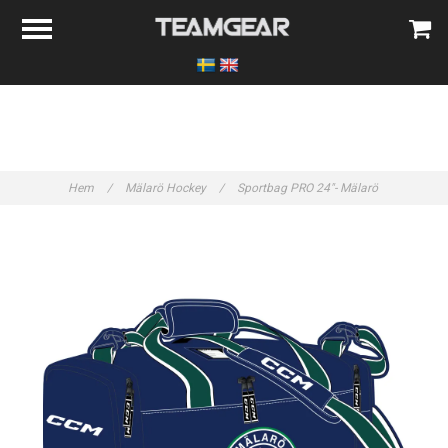
Hem
/
Mälarö Hockey
/
Sportbag PRO 24"- Mälarö