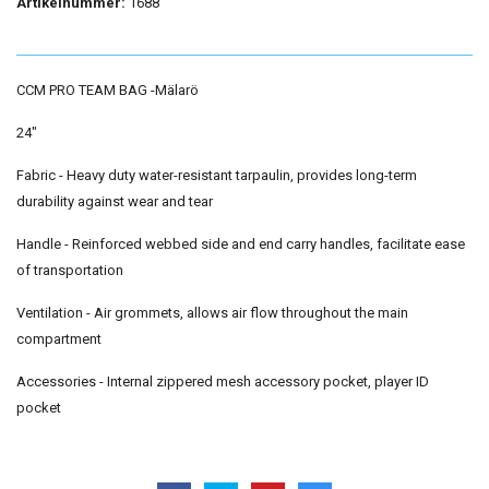
Artikelnummer:
1688
CCM PRO TEAM BAG -Mälarö
24"
Fabric - Heavy duty water-resistant tarpaulin, provides long-term
durability against wear and tear
Handle - Reinforced webbed side and end carry handles, facilitate ease
of transportation
Ventilation - Air grommets, allows air flow throughout the main
compartment
Accessories - Internal zippered mesh accessory pocket, player ID
pocket