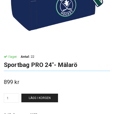
I lager.
Antal:
22
Sportbag PRO 24"- Mälarö
899 kr
LÄGG I KORGEN