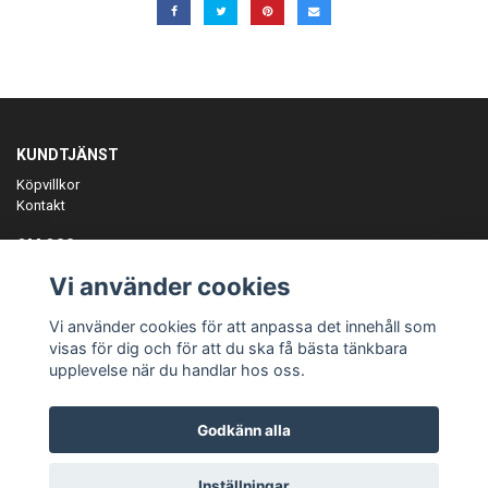
KUNDTJÄNST
Köpvillkor
Kontakt
OM OSS
Er föreningspartner på teamkläder och merchandise.
Vi använder cookies
ANMÄL DIG TILL VÅRT NYHETSBREV
Vi använder cookies för att anpassa det innehåll som
Prenumerera
visas för dig och för att du ska få bästa tänkbara
upplevelse när du handlar hos oss.
Godkänn alla
© Copyright Teamgear
Inställningar