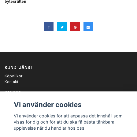
bytesrätten
KUNDTJÄNST
Köpvillkor
Kontakt
OM OSS
Er föreningspartner på teamkläder och merchandise.
Vi använder cookies
ANMÄL DIG TILL VÅRT NYHETSBREV
Vi använder cookies för att anpassa det innehåll som
Prenumerera
visas för dig och för att du ska få bästa tänkbara
upplevelse när du handlar hos oss.