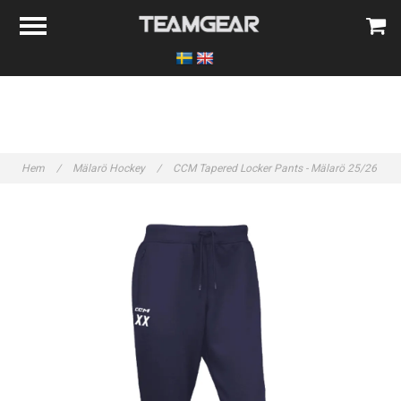
Hem
/
Mälarö Hockey
/
CCM Tapered Locker Pants - Mälarö 25/26