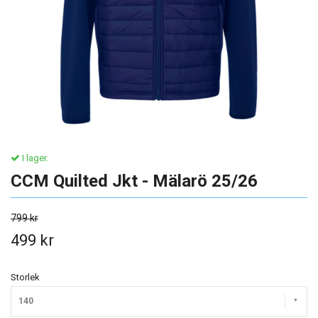
I lager.
CCM Quilted Jkt - Mälarö 25/26
799 kr
499 kr
Storlek
140