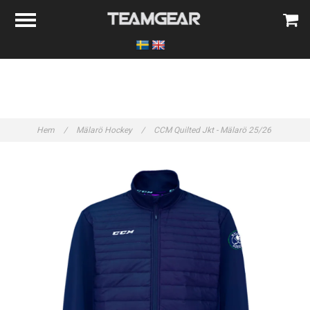
Hem
/
Mälarö Hockey
/
CCM Quilted Jkt - Mälarö 25/26