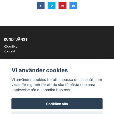
KUNDTJÄNST
Köpvillkor
Kontakt
OM OSS
Er föreningspartner på teamkläder och merchandise.
Vi använder cookies
ANMÄL DIG TILL VÅRT NYHETSBREV
Vi använder cookies för att anpassa det innehåll som
Prenumerera
visas för dig och för att du ska få bästa tänkbara
upplevelse när du handlar hos oss.
Godkänn alla