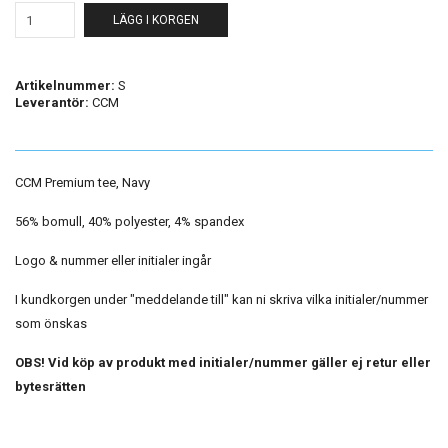
LÄGG I KORGEN
Artikelnummer:
S
Leverantör:
CCM
CCM Premium tee, Navy
56% bomull, 40% polyester, 4% spandex
Logo & nummer eller initialer ingår
I kundkorgen under "meddelande till" kan ni skriva vilka initialer/nummer
som önskas
OBS! Vid köp av produkt med initialer/nummer gäller ej retur eller
bytesrätten