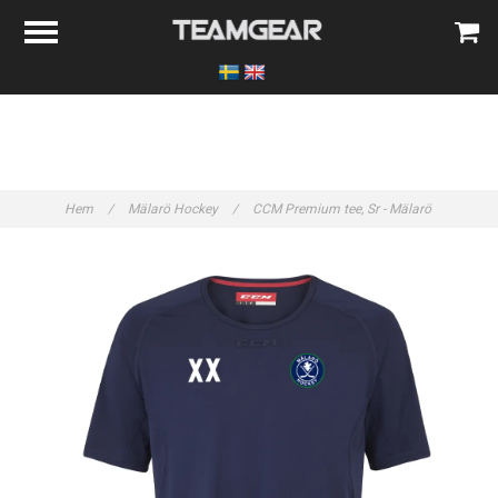
Hem
/
Mälarö Hockey
/
CCM Premium tee, Sr - Mälarö