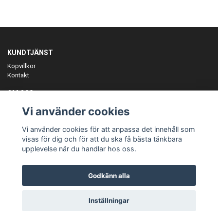
KUNDTJÄNST
Köpvillkor
Kontakt
OM OSS
Er föreningspartner på teamkläder och merchandise.
Vi använder cookies
ANMÄL DIG TILL VÅRT NYHETSBREV
Vi använder cookies för att anpassa det innehåll som
Prenumerera
visas för dig och för att du ska få bästa tänkbara
upplevelse när du handlar hos oss.
Godkänn alla
© Copyright Teamgear
Inställningar
Powered by Quickbutik