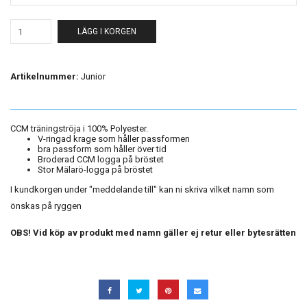
LÄGG I KORGEN
Artikelnummer:
Junior
CCM träningströja i 100% Polyester.
V-ringad krage som håller passformen
bra passform som håller över tid
Broderad CCM logga på bröstet
Stor Mälarö-logga på bröstet
I kundkorgen under "meddelande till" kan ni skriva vilket namn som
önskas på ryggen
OBS! Vid köp av produkt med namn gäller ej retur eller bytesrätten