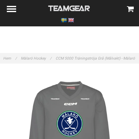
Hem
/
Mälarö Hockey
/
CCM 5000 Träningströja Grå (Målvakt) - Mälarö