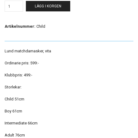
LÄGG I KORGEN
Artikelnummer:
Child
Lund matchdamasker, vita
Ordinarie pris: 599:-
Klubbpris: 499:-
Storlekar:
Child 51cm
Boy 61cm
Intermediate 66cm
Adult 76cm