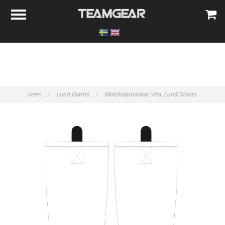
Hem
/
Lund Giants
/
Matchdamasker Vita, Lund Giants