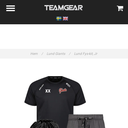
Hem
/
Lund Giants
/
Lund Fys-kit, Jr