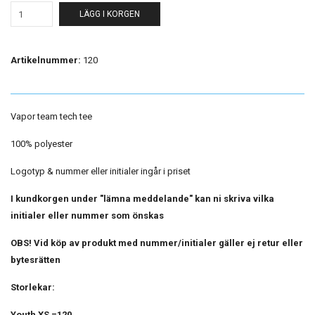
LÄGG I KORGEN
Artikelnummer:
120
Vapor team tech tee
100% polyester
Logotyp & nummer eller initialer ingår i priset
I kundkorgen under "lämna meddelande" kan ni skriva vilka
initialer eller nummer som önskas
OBS! Vid köp av produkt med nummer/initialer gäller ej retur eller
bytesrätten
Storlekar:
Youth XS =120