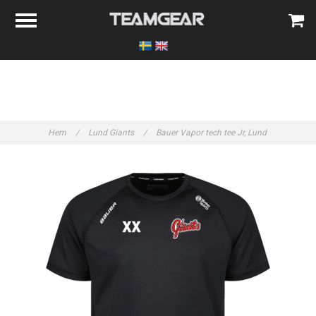
Hem
/
Lund Giants
/
Bauer Vapor tech tee Jr, Lund