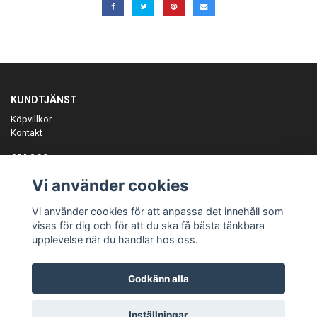
KUNDTJÄNST
Köpvillkor
Kontakt
OM OSS
Er föreningspartner på teamkläder och merchandise.
Vi använder cookies
ANMÄL DIG TILL VÅRT NYHETSBREV
Vi använder cookies för att anpassa det innehåll som
Prenumerera
visas för dig och för att du ska få bästa tänkbara
upplevelse när du handlar hos oss.
Godkänn alla
© Copyright Teamgear
Inställningar