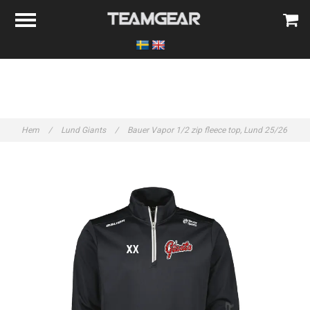
Hem
/
Lund Giants
/
Bauer Vapor 1/2 zip fleece top, Lund 25/26