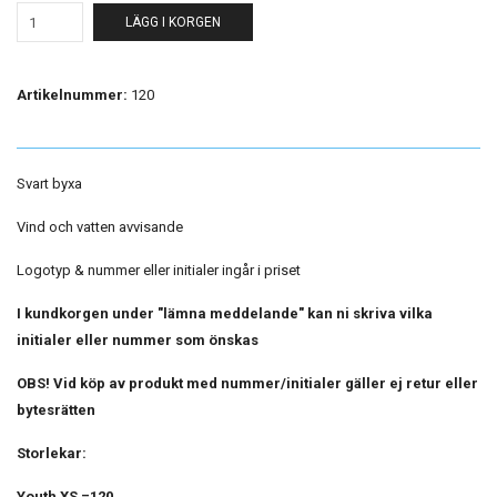
LÄGG I KORGEN
Artikelnummer:
120
Svart byxa
Vind och vatten avvisande
Logotyp & nummer eller initialer ingår i priset
I kundkorgen under "lämna meddelande" kan ni skriva vilka
initialer eller nummer som önskas
OBS! Vid köp av produkt med nummer/initialer gäller ej retur eller
bytesrätten
Storlekar:
Youth XS =120