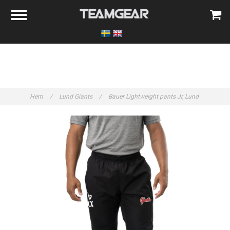
Hem
/
Lund Giants
/
Bauer Lightweight pants Jr, Lund