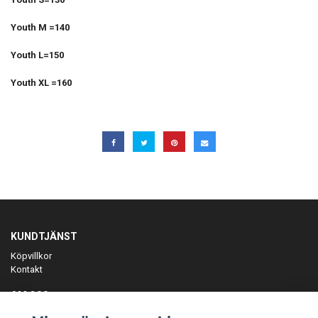
Youth M =140
Youth L=150
Youth XL =160
KUNDTJÄNST
Köpvillkor
Kontakt
OM OSS
Er föreningspartner på teamkläder och merchandise.