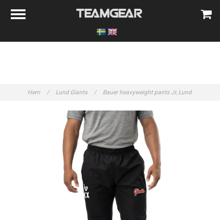
Hem
/
Lund Giants
/
Bauer heavyweight pants Jr, Lund