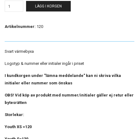
LÄGG I KORGEN
Artikelnummer:
120
Svart värmebyxa
Logotyp & nummer eller initialer ingår i priset
I kundkorgen under "lämna meddelande" kan ni skriva vilka
initialer eller nummer som önskas
OBS! Vid köp av produkt med nummer/initialer gäller ej retur eller
bytesrätten
Storlekar:
Youth XS =120
Youth S=130