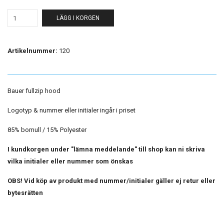
LÄGG I KORGEN
Artikelnummer:
120
Bauer fullzip hood
Logotyp & nummer eller initialer ingår i priset
85% bomull / 15% Polyester
I kundkorgen under "lämna meddelande" till shop kan ni skriva
vilka initialer eller nummer som önskas
OBS! Vid köp av produkt med nummer/initialer gäller ej retur eller
bytesrätten