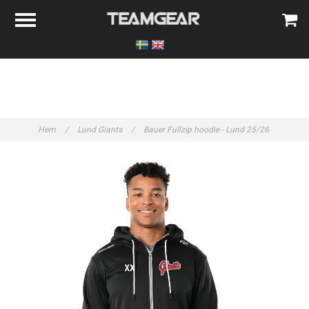
Hem
/
Lund Giants
/
Bauer Fullzip hoodie - Lund 25/26