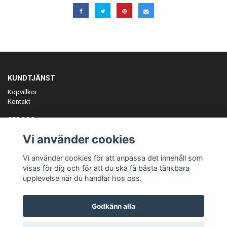
KUNDTJÄNST
Köpvillkor
Kontakt
OM OSS
Er föreningspartner på teamkläder och merchandise.
Vi använder cookies
ANMÄL DIG TILL VÅRT NYHETSBREV
Vi använder cookies för att anpassa det innehåll som
Prenumerera
visas för dig och för att du ska få bästa tänkbara
upplevelse när du handlar hos oss.
Godkänn alla