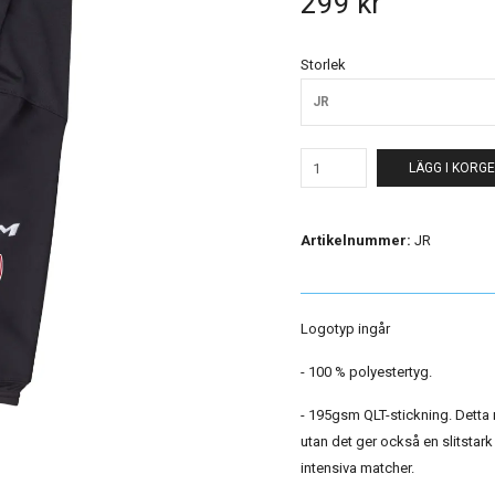
299 kr
Storlek
JR
LÄGG I KORG
Artikelnummer:
JR
Logotyp ingår
- 100 % polyestertyg.
- 195gsm QLT-stickning. Detta m
utan det ger också en slitstar
intensiva matcher.