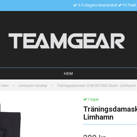
3-5 dagars leveranstid
Fri frak
HEM
Hem
/
Limhamn Hockey
/
Träningsdamask CCM SX7000 Svart - Limhamn
I lager.
Träningsdamas
Limhamn