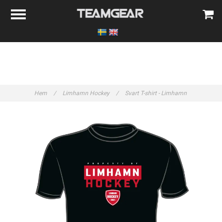
Hem
/
Limhamn Hockey
/
Svart T-shirt - Limhamn