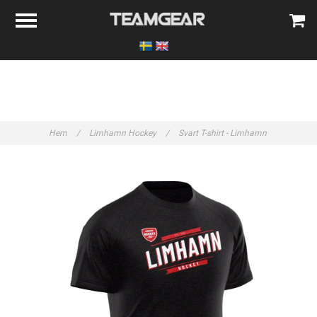
Hem
/
Limhamn Hockey
/
Svart T-shirt - Limhamn