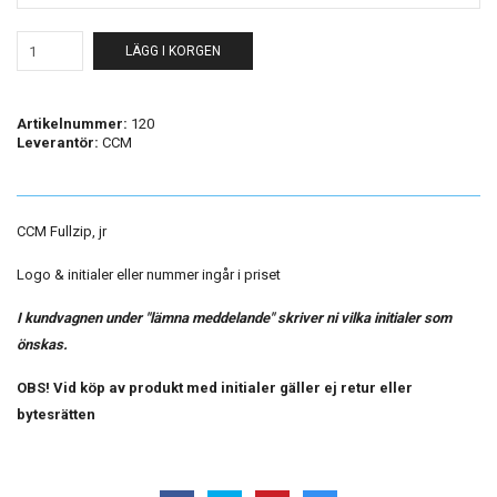
LÄGG I KORGEN
Artikelnummer:
120
Leverantör:
CCM
CCM Fullzip, jr
Logo & initialer eller nummer ingår i priset
I kundvagnen under "lämna meddelande" skriver ni vilka initialer som
önskas.
OBS! Vid köp av produkt med initialer gäller ej retur eller
bytesrätten