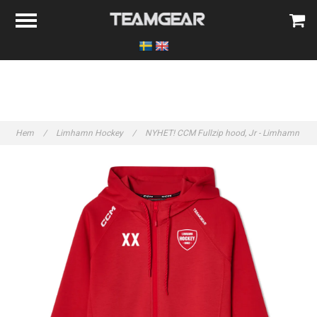
Hem
/
Limhamn Hockey
/
NYHET! CCM Fullzip hood, Jr - Limhamn