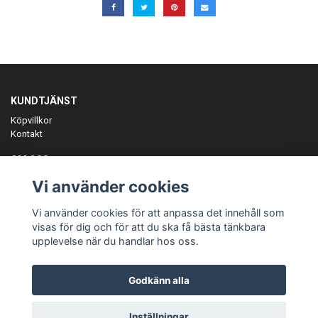
KUNDTJÄNST
Köpvillkor
Kontakt
OM OSS
Er föreningspartner på teamkläder och merchandise.
Vi använder cookies
ANMÄL DIG TILL VÅRT NYHETSBREV
Vi använder cookies för att anpassa det innehåll som
Prenumerera
visas för dig och för att du ska få bästa tänkbara
upplevelse när du handlar hos oss.
Godkänn alla
© Copyright Teamgear
Inställningar