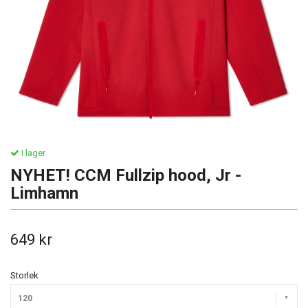
I lager.
NYHET! CCM Fullzip hood, Jr -
Limhamn
649 kr
Storlek
120