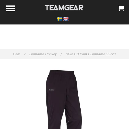
Hem
/
Limhamn Hockey
/
CCM HD Pants, Limhamn 22/23