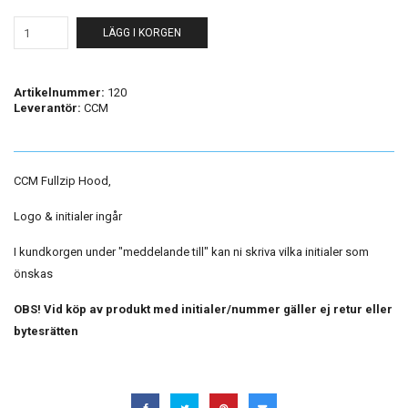
LÄGG I KORGEN
Artikelnummer:
120
Leverantör:
CCM
CCM Fullzip Hood,
Logo & initialer ingår
I kundkorgen under "meddelande till" kan ni skriva vilka initialer som
önskas
OBS! Vid köp av produkt med initialer/nummer gäller ej retur eller
bytesrätten