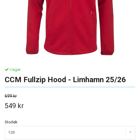
I lager.
CCM Fullzip Hood - Limhamn 25/26
699 kr
549 kr
Storlek
120