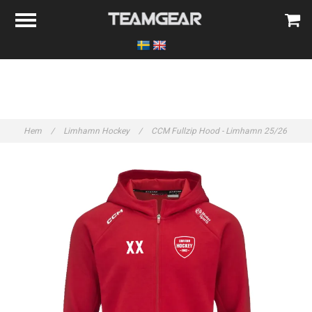
Hem
/
Limhamn Hockey
/
CCM Fullzip Hood - Limhamn 25/26