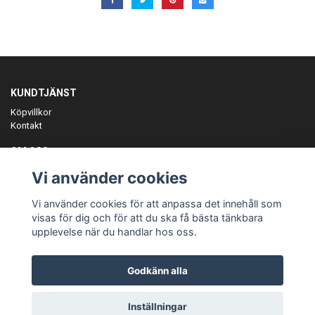
KUNDTJÄNST
Köpvillkor
Kontakt
OM OSS
Er föreningspartner på teamkläder och merchandise.
Vi använder cookies
ANMÄL DIG TILL VÅRT NYHETSBREV
Vi använder cookies för att anpassa det innehåll som
Prenumerera
visas för dig och för att du ska få bästa tänkbara
upplevelse när du handlar hos oss.
Godkänn alla
© Copyright Teamgear
Inställningar