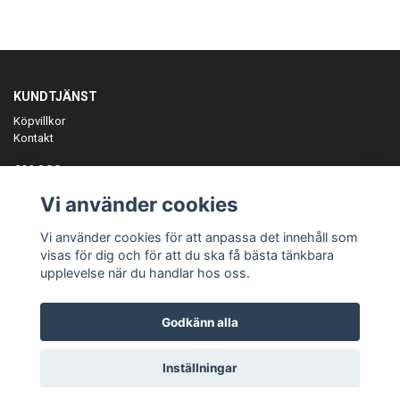
KUNDTJÄNST
Köpvillkor
Kontakt
OM OSS
Er föreningspartner på teamkläder och merchandise.
Vi använder cookies
ANMÄL DIG TILL VÅRT NYHETSBREV
Vi använder cookies för att anpassa det innehåll som
Prenumerera
visas för dig och för att du ska få bästa tänkbara
upplevelse när du handlar hos oss.
Godkänn alla
© Copyright Teamgear
Inställningar
Powered by Quickbutik