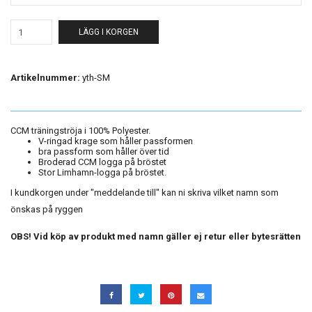
LÄGG I KORGEN
Artikelnummer:
yth-SM
CCM träningströja i 100% Polyester.
V-ringad krage som håller passformen
bra passform som håller över tid
Broderad CCM logga på bröstet
Stor Limhamn-logga på bröstet.
I kundkorgen under "meddelande till" kan ni skriva vilket namn som
önskas på ryggen
OBS! Vid köp av produkt med namn gäller ej retur eller bytesrätten