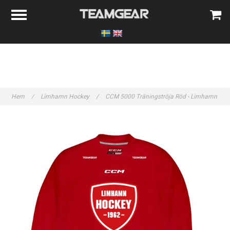
Hem
/
Limhamn Hockey
/
CCM 5000 Träningströja Röd - Limhamn