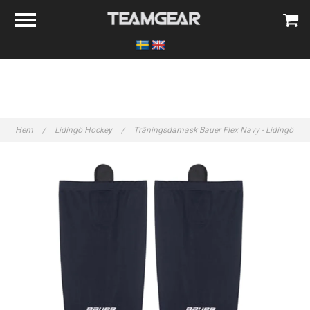
Hem
/
Lidingö Hockey
/
Träningsdamask Bauer Flex Navy - Lidingö