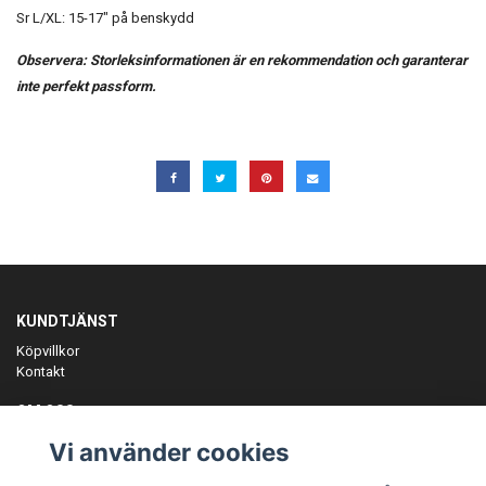
Sr L/XL: 15-17" på benskydd
Observera: Storleksinformationen är en rekommendation och garanterar
inte perfekt passform.
KUNDTJÄNST
Köpvillkor
Kontakt
OM OSS
Er föreningspartner på teamkläder och merchandise.
Vi använder cookies
ANMÄL DIG TILL VÅRT NYHETSBREV