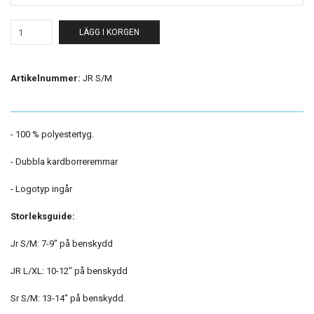
LÄGG I KORGEN
Artikelnummer:
JR S/M
- 100 % polyestertyg.
- Dubbla kardborreremmar
- Logotyp ingår
Storleksguide:
Jr S/M: 7-9" på benskydd
JR L/XL: 10-12" på benskydd
Sr S/M: 13-14" på benskydd.