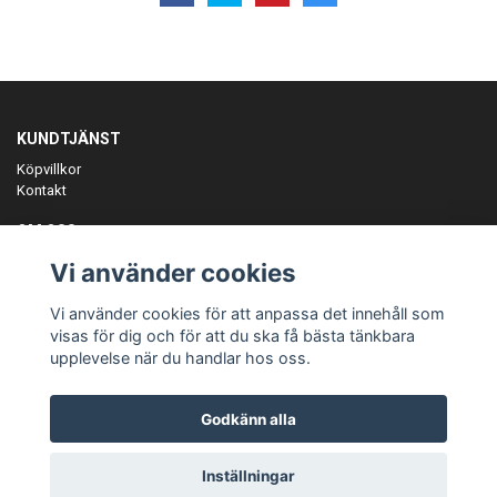
KUNDTJÄNST
Köpvillkor
Kontakt
OM OSS
Er föreningspartner på teamkläder och merchandise.
Vi använder cookies
ANMÄL DIG TILL VÅRT NYHETSBREV
Vi använder cookies för att anpassa det innehåll som
Prenumerera
visas för dig och för att du ska få bästa tänkbara
upplevelse när du handlar hos oss.
Godkänn alla
© Copyright Teamgear
Inställningar
Powered by Quickbutik