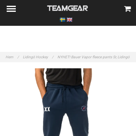
Hem
/
Lidingö Hockey
/
NYHET! Bauer Vapor fleece pants Sr, Lidingö