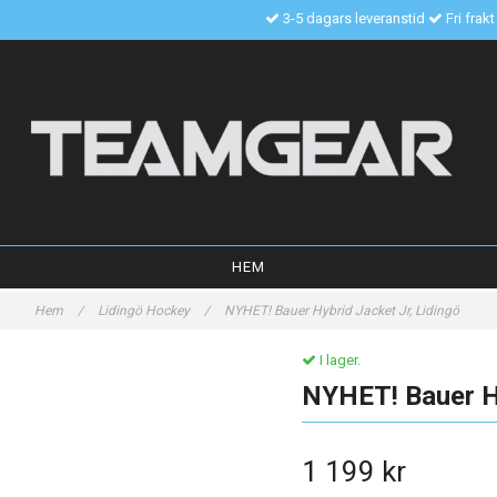
3-5 dagars leveranstid
Fri frak
HEM
Hem
/
Lidingö Hockey
/
NYHET! Bauer Hybrid Jacket Jr, Lidingö
I lager.
NYHET! Bauer Hy
1 199 kr