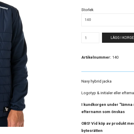
Storlek
140
LÄGG I KORG
Artikelnummer:
140
Navy hybrid jacka
Logotyp & initialer eller eftern
I kundkorgen under "lämna m
efternamn som önskas
OBS! Vid köp av produkt med
bytesrätten