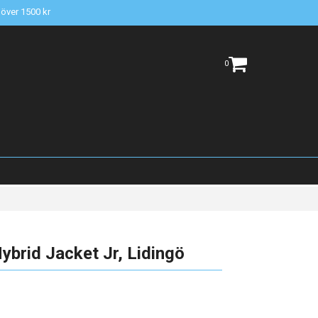
t över 1500 kr
0
brid Jacket Jr, Lidingö