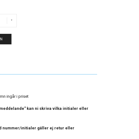
EN
amn ingår i priset
eddelande" kan ni skriva vilka initialer eller
 nummer/initialer gäller ej retur eller