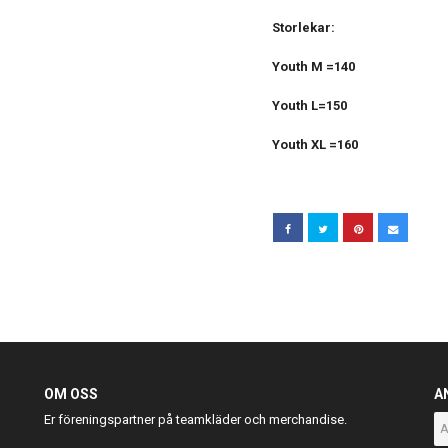
Storlekar:
Youth M =140
Youth L=150
Youth XL =160
OM OSS
A
Er föreningspartner på teamkläder och merchandise.