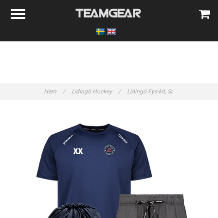
Hem
/
Lidingö Hockey
/
Lidingö Fys-kit, Sr