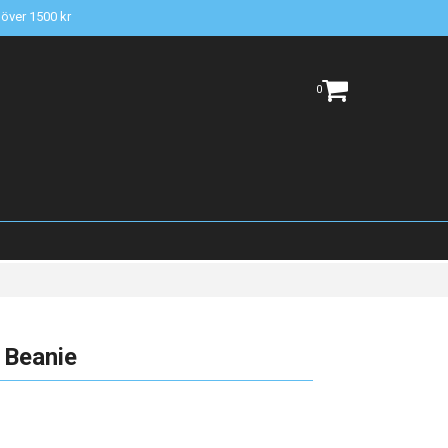
t över 1500 kr
0
 Beanie