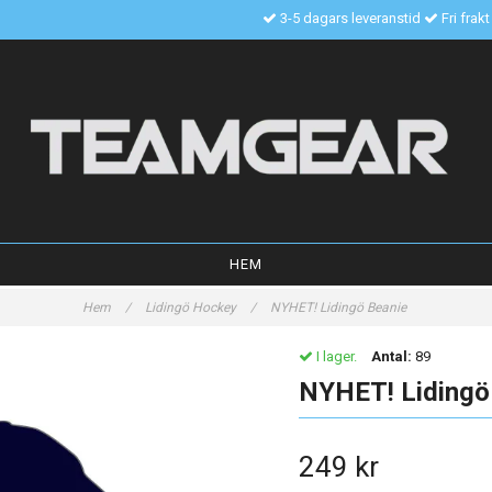
3-5 dagars leveranstid
Fri frak
HEM
Hem
/
Lidingö Hockey
/
NYHET! Lidingö Beanie
I lager.
Antal:
89
NYHET! Lidingö
249 kr