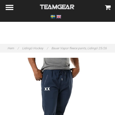
Hem
/
Lidingö Hockey
/
Bauer Vapor fleece pants, Lidingö 25/26