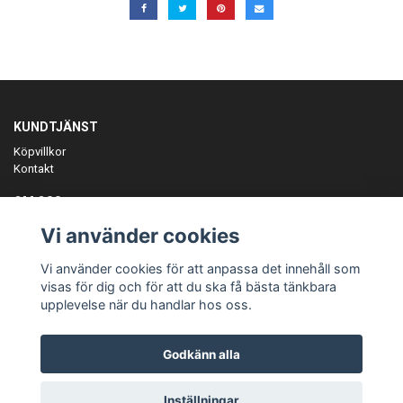
KUNDTJÄNST
Köpvillkor
Kontakt
OM OSS
Er föreningspartner på teamkläder och merchandise.
Vi använder cookies
ANMÄL DIG TILL VÅRT NYHETSBREV
Vi använder cookies för att anpassa det innehåll som
Prenumerera
visas för dig och för att du ska få bästa tänkbara
upplevelse när du handlar hos oss.
Godkänn alla
© Copyright Teamgear
Inställningar