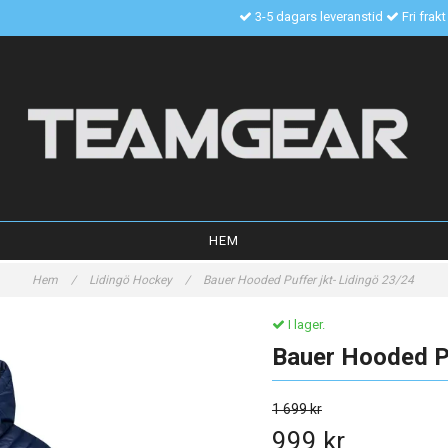
3-5 dagars leveranstid
Fri frak
HEM
Hem
/
Lidingö Hockey
/
Bauer Hooded Puffer jkt- Lidingö 23/24
I lager.
Bauer Hooded Pu
1 699 kr
999 kr