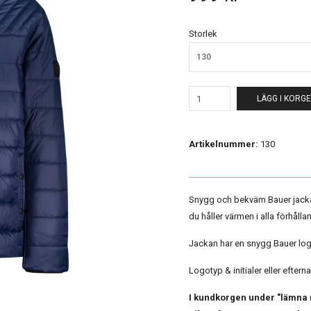
Storlek
130
LÄGG I KORG
Artikelnummer:
130
Snygg och bekväm Bauer jacka
du håller värmen i alla förhåll
Jackan har en snygg Bauer log
Logotyp & initialer eller eftern
I kundkorgen under "lämna me