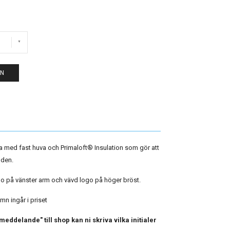
EN
 med fast huva och Primaloft
® Insulation som gör att
anden.
o på vänster arm och vävd logo på höger bröst.
amn ingår i priset
ddelande" till shop kan ni skriva vilka initialer