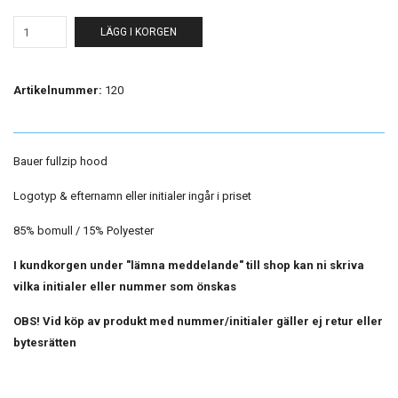
LÄGG I KORGEN
Artikelnummer:
120
Bauer fullzip hood
Logotyp & efternamn eller initialer ingår i priset
85% bomull / 15% Polyester
I kundkorgen under "lämna meddelande" till shop kan ni skriva
vilka initialer eller nummer som önskas
OBS! Vid köp av produkt med nummer/initialer gäller ej retur eller
bytesrätten