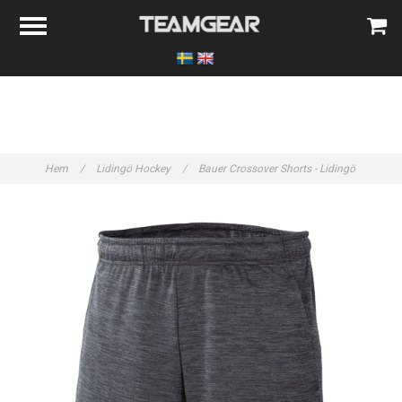
Hem
/
Lidingö Hockey
/
Bauer Crossover Shorts - Lidingö