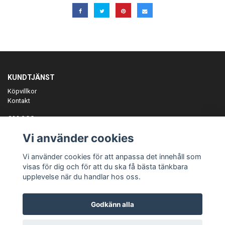
KUNDTJÄNST
Köpvillkor
Kontakt
OM OSS
Er föreningspartner på teamkläder och merchandise.
Vi använder cookies
ANMÄL DIG TILL VÅRT NYHETSBREV
Vi använder cookies för att anpassa det innehåll som
Prenumerera
visas för dig och för att du ska få bästa tänkbara
upplevelse när du handlar hos oss.
Godkänn alla