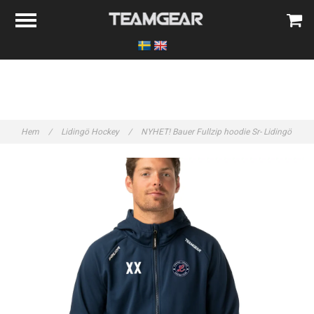
Hem
/
Lidingö Hockey
/
NYHET! Bauer Fullzip hoodie Sr- Lidingö