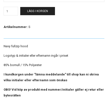
LÄGG I KORGEN
Artikelnummer:
S
Navy fullzip hood
Logotyp & initialer eller efternamn ingår i priset
85% bomull / 15% Polyester
I kundkorgen under "lämna meddelande" till shop kan ni skriva
vilka initialer eller efternamn som önskas
OBS! Vid köp av produkt med nummer/initialer gäller ej retur eller
bytesrätten