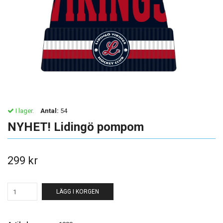
I lager.
Antal:
54
NYHET! Lidingö pompom
299 kr
LÄGG I KORGEN