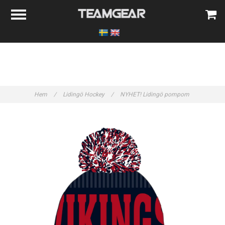
Hem
/
Lidingö Hockey
/
NYHET! Lidingö pompom