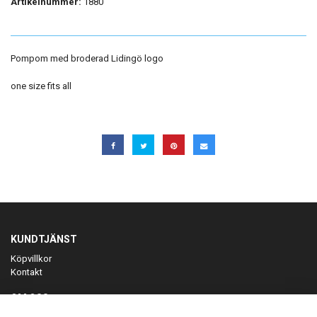
Artikelnummer:
1880
Pompom med broderad Lidingö logo
one size fits all
KUNDTJÄNST
Köpvillkor
Kontakt
OM OSS
Er föreningspartner på teamkläder och merchandise.