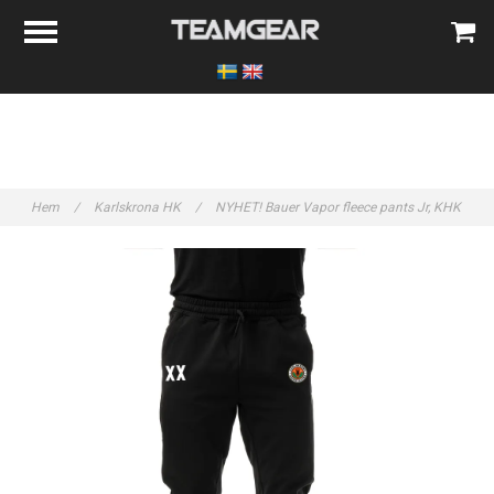
Hem
/
Karlskrona HK
/
NYHET! Bauer Vapor fleece pants Jr, KHK