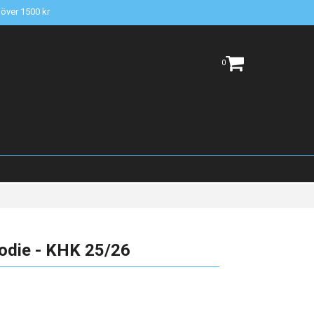
t över 1500 kr
0
oodie - KHK 25/26