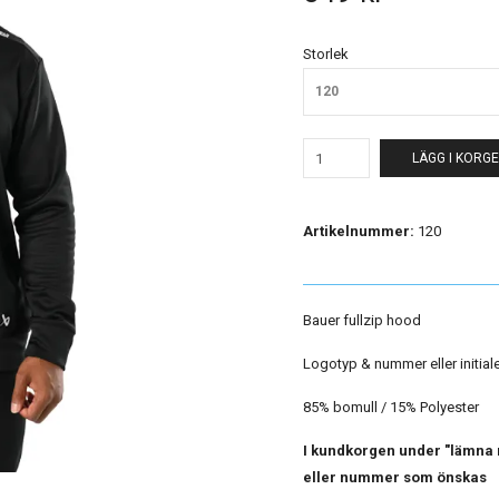
Storlek
120
LÄGG I KORG
Artikelnummer:
120
Bauer fullzip hood
Logotyp & nummer eller initialer
85% bomull / 15% Polyester
I kundkorgen under "lämna me
eller nummer som önskas