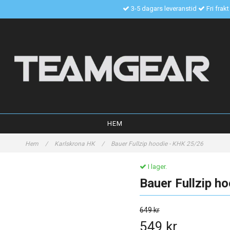
3-5 dagars leveranstid
Fri frak
HEM
Hem
/
Karlskrona HK
/
Bauer Fullzip hoodie - KHK 25/26
I lager.
Bauer Fullzip h
649 kr
549 kr