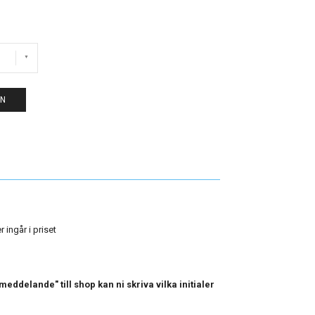
EN
 ingår i priset
ddelande" till shop kan ni skriva vilka initialer