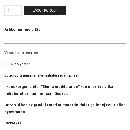
LÄGG I KORGEN
Artikelnummer:
120
Vapor team tech tee
100% polyester
Logotyp & nummer eller initialer ingår i priset
I kundkorgen under "lämna meddelande" kan ni skriva vilka
initialer eller nummer som önskas
OBS! Vid köp av produkt med nummer/initialer gäller ej retur eller
bytesrätten
Storlekar: