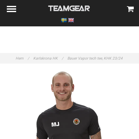
Hem
/
Karlskrona HK
/
Bauer Vapor tech tee, KHK 23/24