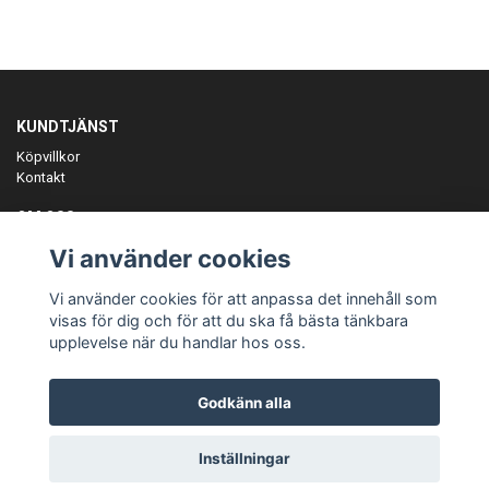
KUNDTJÄNST
Köpvillkor
Kontakt
OM OSS
Er föreningspartner på teamkläder och merchandise.
Vi använder cookies
ANMÄL DIG TILL VÅRT NYHETSBREV
Vi använder cookies för att anpassa det innehåll som
Prenumerera
visas för dig och för att du ska få bästa tänkbara
upplevelse när du handlar hos oss.
Godkänn alla
© Copyright Teamgear
Inställningar
Powered by Quickbutik