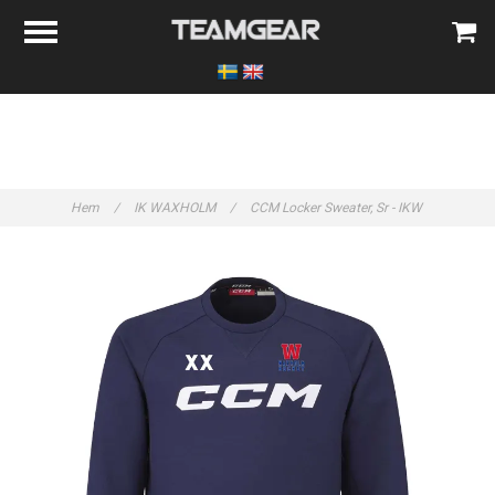
Hem
/
IK WAXHOLM
/
CCM Locker Sweater, Sr - IKW