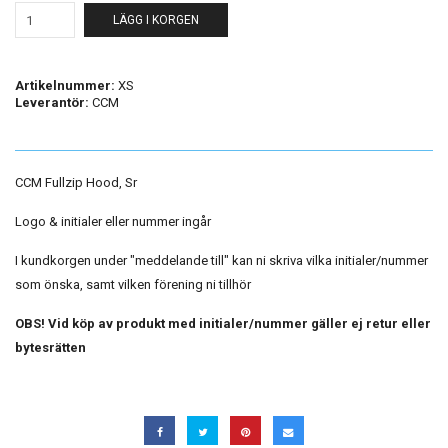
LÄGG I KORGEN
Artikelnummer:
XS
Leverantör:
CCM
CCM Fullzip Hood, Sr
Logo & initialer eller nummer ingår
I kundkorgen under "meddelande till" kan ni skriva vilka initialer/nummer
som önska, samt vilken förening ni tillhör
OBS! Vid köp av produkt med initialer/nummer gäller ej retur eller
bytesrätten