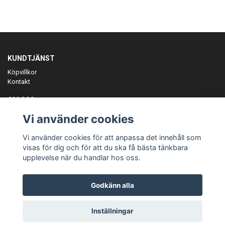
KUNDTJÄNST
Köpvillkor
Kontakt
OM OSS
Er föreningspartner på teamkläder och merchandise.
Vi använder cookies
ANMÄL DIG TILL VÅRT NYHETSBREV
Vi använder cookies för att anpassa det innehåll som
Prenumerera
visas för dig och för att du ska få bästa tänkbara
upplevelse när du handlar hos oss.
Godkänn alla
© Copyright Teamgear
Inställningar
Powered by Quickbutik