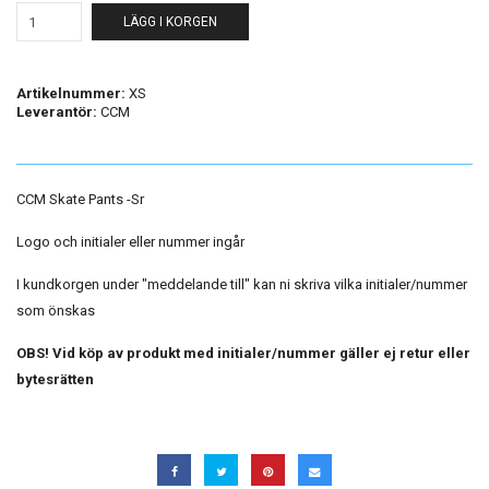
LÄGG I KORGEN
Artikelnummer:
XS
Leverantör:
CCM
CCM Skate Pants -Sr
Logo och initialer eller nummer ingår
I kundkorgen under "meddelande till" kan ni skriva vilka initialer/nummer
som önskas
OBS! Vid köp av produkt med initialer/nummer gäller ej retur eller
bytesrätten