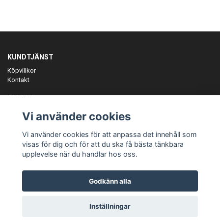
KUNDTJÄNST
Köpvillkor
Kontakt
OM OSS
Er föreningspartner på teamkläder och merchandise.
Vi använder cookies
ANMÄL DIG TILL VÅRT NYHETSBREV
Vi använder cookies för att anpassa det innehåll som
Prenumerera
visas för dig och för att du ska få bästa tänkbara
upplevelse när du handlar hos oss.
Godkänn alla
© Copyright Teamgear
Inställningar
Powered by Quickbutik