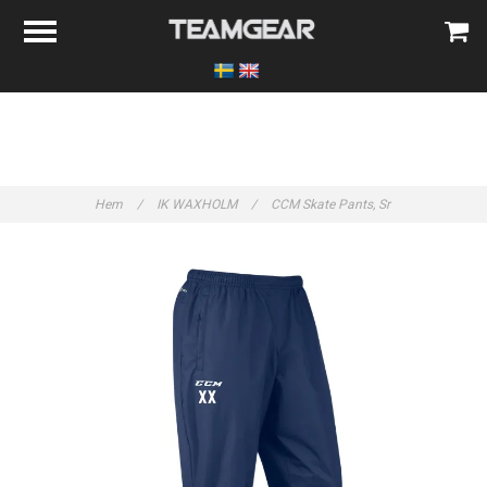
Hem
/
IK WAXHOLM
/
CCM Skate Pants, Sr