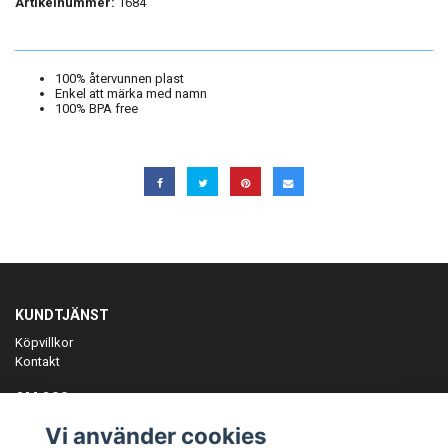
Artikelnummer:
1684
100% återvunnen plast
Enkel att märka med namn
100% BPA free
KUNDTJÄNST
Köpvillkor
Kontakt
OM OSS
Er föreningspartner på teamkläder och merchandise.
Vi använder cookies
ANMÄL DIG TILL VÅRT NYHETSBREV