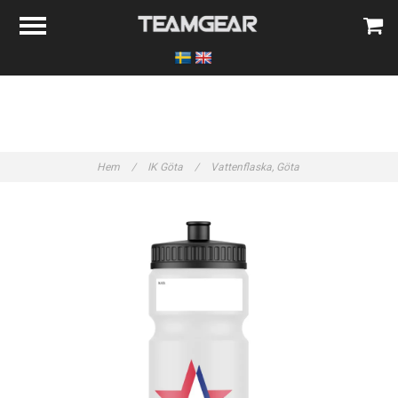
Hem
/
IK Göta
/
Vattenflaska, Göta