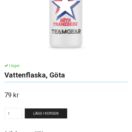
I lager.
Vattenflaska, Göta
79 kr
LÄGG I KORGEN