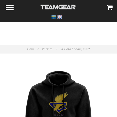
Hem
/
IK Göta
/
IK Göta hoodie, svart