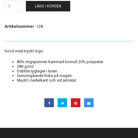
LÄGG I KORGEN
Artikelnummer:
128
hood med tryckt logo
80% ringspunnen kammad bomull 20% polyester
280 g/m2
Dubbla tyglager i luvan
Genomgående ficka på magen
Mudd i nederkant och vid ärmslut