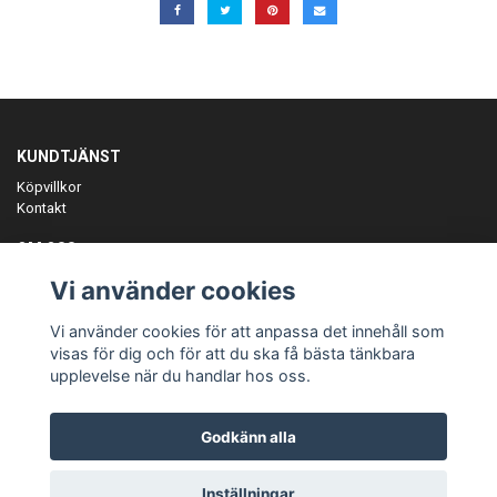
KUNDTJÄNST
Köpvillkor
Kontakt
OM OSS
Er föreningspartner på teamkläder och merchandise.
Vi använder cookies
ANMÄL DIG TILL VÅRT NYHETSBREV
Vi använder cookies för att anpassa det innehåll som
Prenumerera
visas för dig och för att du ska få bästa tänkbara
upplevelse när du handlar hos oss.
Godkänn alla
© Copyright Teamgear
Inställningar