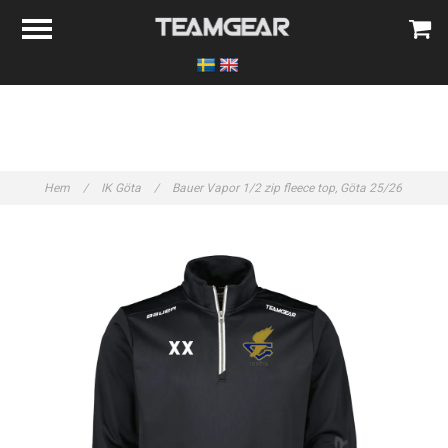
Hem
/
IK Göta
/
Bauer Vapor 1/2 zip fleece top, Göta 25/26